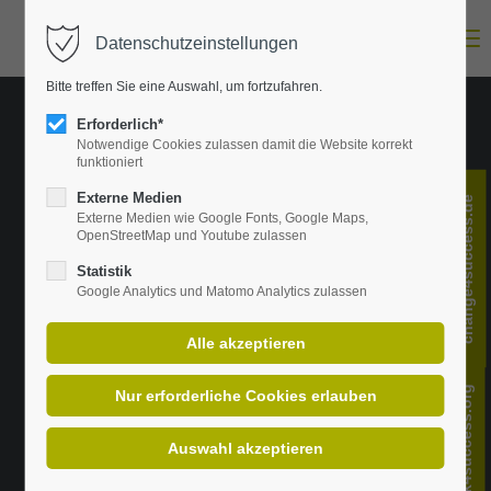
Menu
Datenschutzeinstellungen
Login
Bitte treffen Sie eine Auswahl, um fortzufahren.
E-Mail-Adresse
Erforderlich*
Notwendige Cookies zulassen damit die Website korrekt
funktioniert
Passwort
Externe Medien
change4success.de
Externe Medien wie Google Fonts, Google Maps,
OpenStreetMap und Youtube zulassen
Statistik
Google Analytics und Matomo Analytics zulassen
Anmelden
Register
|
Lost your password?
Support
feedback4success.org
Lorem ipsum dolor sit amet: