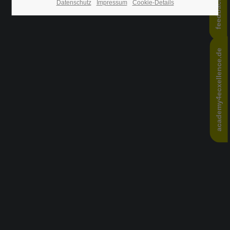
Datenschutz
Impressum
Cookie-Details
24h
/ 365days
academy4ecxellence.de
We offer support for our customers
Mon - Fri 8:00am - 5:00pm
(GMT +1)
Get in touch
Cybersteel Inc.
376-293 City Road, Suite 600
San Francisco, CA 94102
Have any questions?
+44 1234 567 890
Drop us a line
info@yourdomain.com